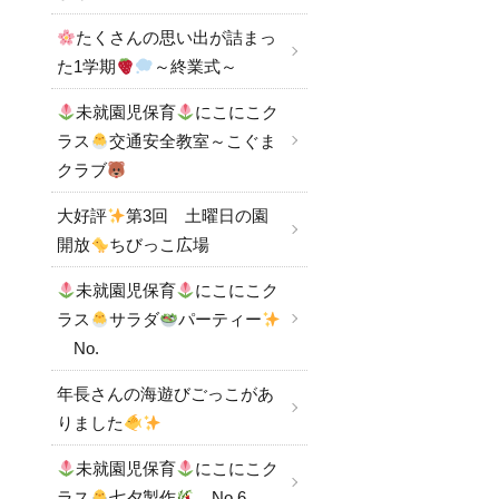
たくさんの思い出が詰まっ
た1学期
～終業式～
未就園児保育
にこにこク
ラス
交通安全教室～こぐま
クラブ
大好評
第3回 土曜日の園
開放
ちびっこ広場
未就園児保育
にこにこク
ラス
サラダ
パーティー
No.
年長さんの海遊びごっこがあ
りました
未就園児保育
にこにこク
ラス
七夕製作
No.6