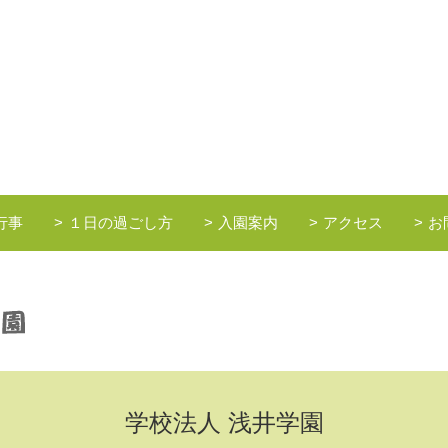
行事
１日の過ごし方
入園案内
アクセス
お
学校法人 浅井学園