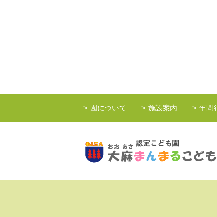
園について
施設案内
年間