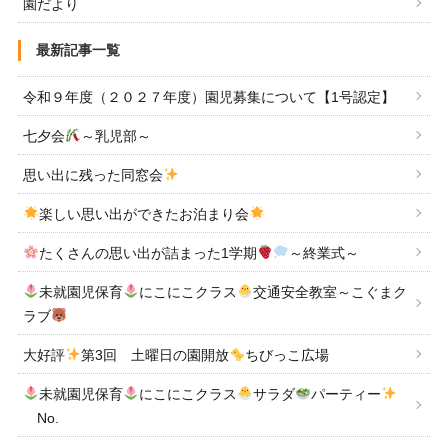
園だより
最新記事一覧
令和９年度（２０２７年度）園児募集について【1号認定】
七夕会
～乳児部～
思い出に残った同窓会
楽しい思い出ができたお泊まり会
たくさんの思い出が詰まった1学期
～終業式～
未就園児保育
にこにこクラス
交通安全教室～こぐまク
ラブ
大好評
第3回 土曜日の園開放
ちびっこ広場
未就園児保育
にこにこクラス
サラダ
パーティー
No.