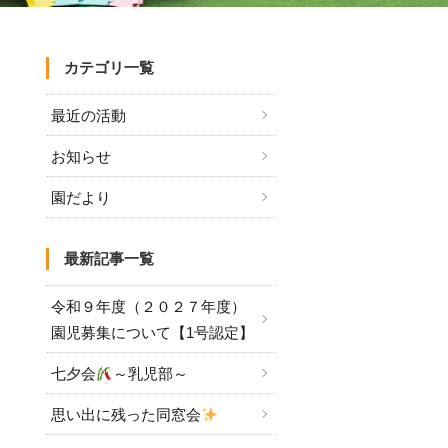
カテゴリ一覧
最近の活動
お知らせ
園だより
最新記事一覧
令和９年度（２０２７年度）
園児募集について【1号認定】
七夕会
～乳児部～
思い出に残った同窓会