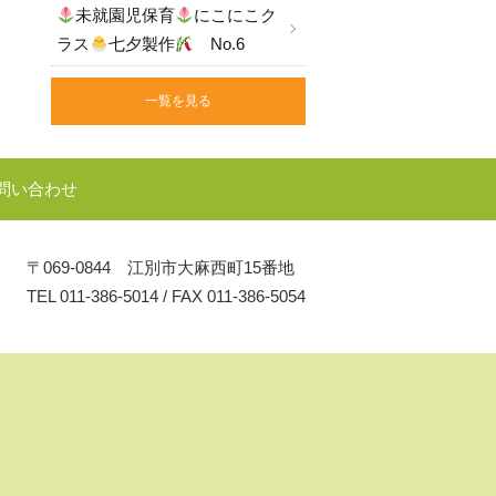
未就園児保育
にこにこク
ラス
七夕製作
No.6
一覧を見る
問い合わせ
〒069-0844 江別市大麻西町15番地
TEL
011-386-5014
/
FAX 011-386-5054