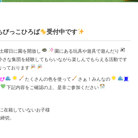
ちびっこひろば
受付中です
土曜日に園を開放し
園にある玩具や遊具で遊んだり
小さな集団を経験してもらいながら楽しんでもらえる活動です
なっております
び
たくさんの色を使って
さぁ！みんなの
夏
下記内容をご確認の上、是非ご参加ください
園に在籍していないお子様
第締切。