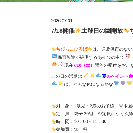
2026.07.01
7/18開催
土曜日の園開放
ちびっこひろば
は、通常保育のない
保育教諭が提供するあそびの中で
現在
7/18（土）
開催の受付をおこ
この日の活動は
夏
のペイント遊
は、どんな色になるかな
対 象：1歳児・2歳のお子様 ※本
定 員：親子 20組 ※定員になり次
時 間：10：00～11：30
参加費：無 料