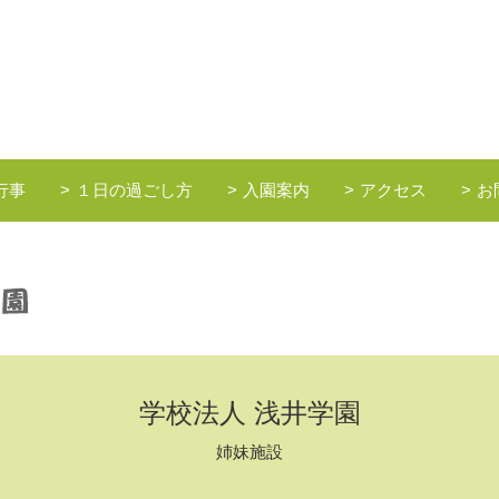
行事
１日の過ごし方
入園案内
アクセス
お
学校法人 浅井学園
姉妹施設