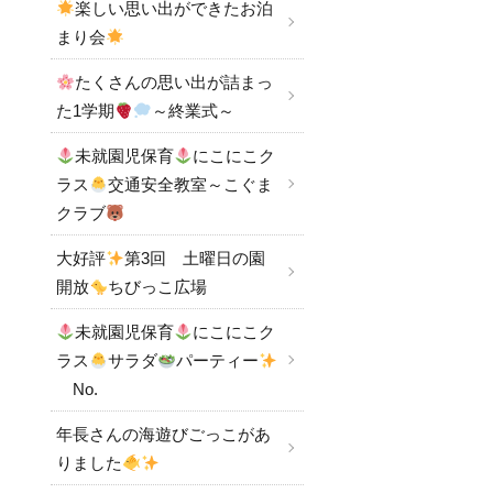
楽しい思い出ができたお泊
まり会
たくさんの思い出が詰まっ
た1学期
～終業式～
未就園児保育
にこにこク
ラス
交通安全教室～こぐま
クラブ
大好評
第3回 土曜日の園
開放
ちびっこ広場
未就園児保育
にこにこク
ラス
サラダ
パーティー
No.
年長さんの海遊びごっこがあ
りました