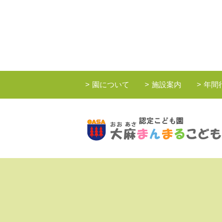
園について
施設案内
年間