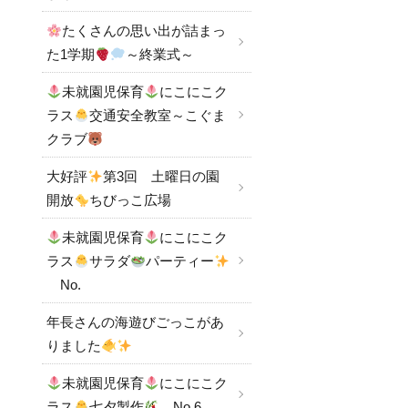
たくさんの思い出が詰まっ
た1学期
～終業式～
未就園児保育
にこにこク
ラス
交通安全教室～こぐま
クラブ
大好評
第3回 土曜日の園
開放
ちびっこ広場
未就園児保育
にこにこク
ラス
サラダ
パーティー
No.
年長さんの海遊びごっこがあ
りました
未就園児保育
にこにこク
ラス
七夕製作
No.6