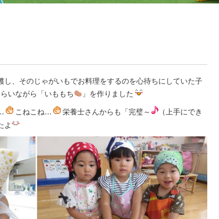
穫し、そのじゃがいもでお料理をするのを心待ちにしていた子
もらいながら「いももち
」を作りました
…
こねこね…
栄養士さんからも「完璧～
（上手にでき
たよ