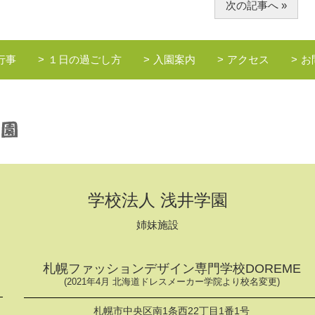
次の記事へ »
行事
１日の過ごし方
入園案内
アクセス
お
学校法人 浅井学園
姉妹施設
札幌ファッションデザイン専門学校DOREME
(2021年4月 北海道ドレスメーカー学院より校名変更)
札幌市中央区南1条西22丁目1番1号