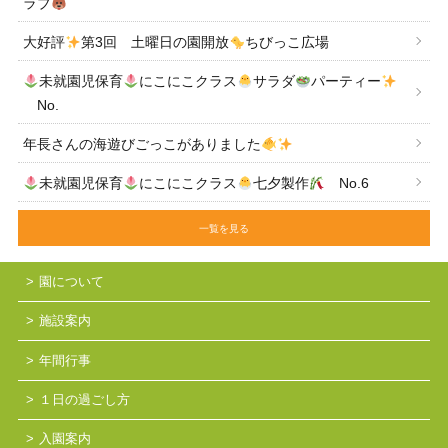
ラブ
大好評
第3回 土曜日の園開放
ちびっこ広場
未就園児保育
にこにこクラス
サラダ
パーティー
No.
年長さんの海遊びごっこがありました
未就園児保育
にこにこクラス
七夕製作
No.6
一覧を見る
園について
施設案内
年間行事
１日の過ごし方
入園案内