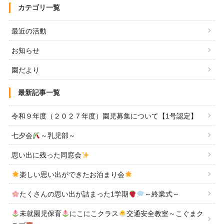
カテゴリ一覧
最近の活動
お知らせ
園だより
最新記事一覧
令和９年度（２０２７年度）園児募集について【1号認定】
七夕会
～乳児部～
思い出に残った同窓会
楽しい思い出ができたお泊まり会
たくさんの思い出が詰まった1学期
～終業式～
未就園児保育
にこにこクラス
交通安全教室～こぐまク