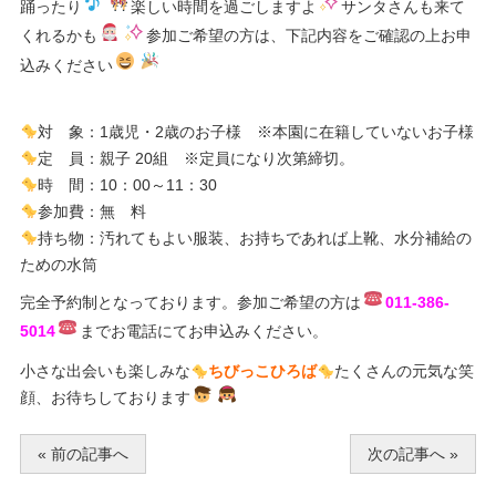
踊ったり
楽しい時間を過ごしますよ
サンタさんも来て
くれるかも
参加ご希望の方は、下記内容をご確認の上お申
込みください
対 象：1歳児・2歳のお子様 ※本園に在籍していないお子様
定 員：親子 20組 ※定員になり次第締切。
時 間：10：00～11：30
参加費：無 料
持ち物：汚れてもよい服装、お持ちであれば上靴、水分補給の
ための水筒
完全予約制となっております。参加ご希望の方は
011-386-
5014
までお電話にてお申込みください。
小さな出会いも楽しみな
ちびっこひろば
たくさんの元気な笑
顔、お待ちしております
« 前の記事へ
次の記事へ »