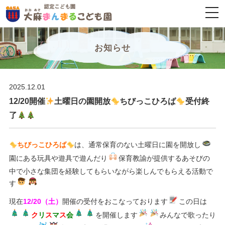
togg
navi
お知らせ
2025.12.01
12/20開催
土曜日の園開放
ちびっこひろば
受付終
了
ちびっこひろば
は、通常保育のない土曜日に園を開放し
園にある玩具や遊具で遊んだり
保育教諭が提供するあそびの
中で小さな集団を経験してもらいながら楽しんでもらえる活動で
す
現在
12/20（土）
開催の受付をおこなっております
この日は
ク
リ
ス
マ
ス
会
を開催します
みんなで歌ったり