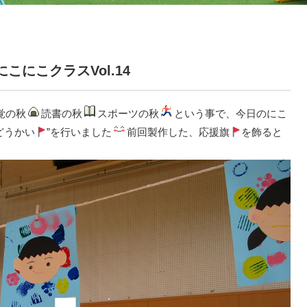
にこにこクラスVol.14
覚の秋
読書の秋
スポーツの秋
という事で、今日のにこ
どうかい
”を行いました
前回製作した、応援旗
を飾ると