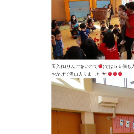
玉入れ(りんごをいれて
)では５５個も
おかげで沢山入りました