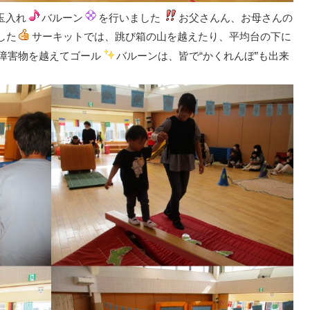
玉入れ
バルーン
を行いました
お父さんん、お母さんの
した
サーキットでは、跳び箱の山を越えたり、平均台の下に
障害物を越えてゴール
バルーンは、皆で“かくれんぼ”も出来