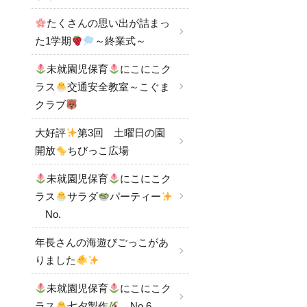
たくさんの思い出が詰まっ
た1学期
～終業式～
未就園児保育
にこにこク
ラス
交通安全教室～こぐま
クラブ
大好評
第3回 土曜日の園
開放
ちびっこ広場
未就園児保育
にこにこク
ラス
サラダ
パーティー
No.
年長さんの海遊びごっこがあ
りました
未就園児保育
にこにこク
ラス
七夕製作
No.6