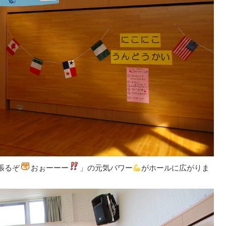
張るぞ
おぉーーー
」の元気パワー
がホールに広がりま