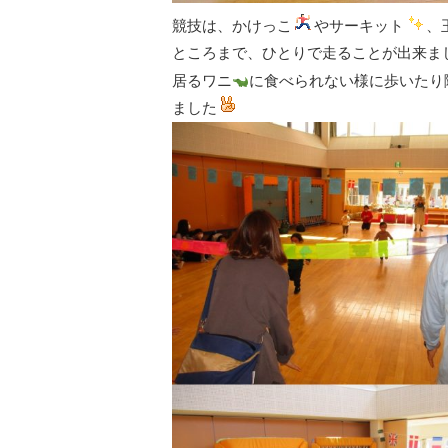
競技は、かけっこ
やサーキット
、
ところまで、ひとりで走ることが出来ま
居るワニ
に食べられない様に歩いたり
ました