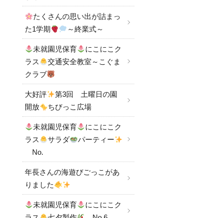
たくさんの思い出が詰まっ
た1学期
～終業式～
未就園児保育
にこにこク
ラス
交通安全教室～こぐま
クラブ
大好評
第3回 土曜日の園
開放
ちびっこ広場
未就園児保育
にこにこク
ラス
サラダ
パーティー
No.
年長さんの海遊びごっこがあ
りました
未就園児保育
にこにこク
ラス
七夕製作
No.6