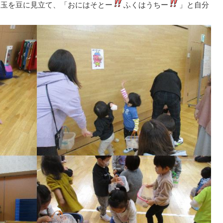
い玉を豆に見立て、「おにはそとー
ふくはうちー
」と自分