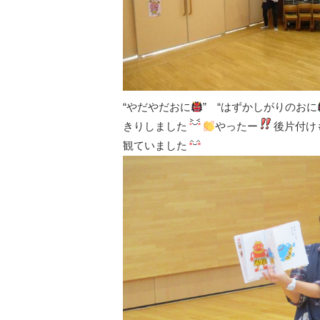
“やだやだおに
” “はずかしがりのおに
きりしました
やったー
後片付け
観ていました