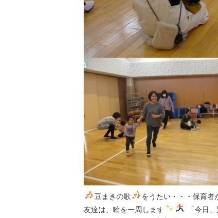
豆まきの歌
をうたい・・・保育者
友達は、輪を一周します
「今日、