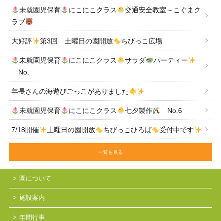
未就園児保育
にこにこクラス
交通安全教室～こぐまク
ラブ
大好評
第3回 土曜日の園開放
ちびっこ広場
未就園児保育
にこにこクラス
サラダ
パーティー
No.
年長さんの海遊びごっこがありました
未就園児保育
にこにこクラス
七夕製作
No.6
7/18開催
土曜日の園開放
ちびっこひろば
受付中です
一覧を見る
園について
施設案内
年間行事