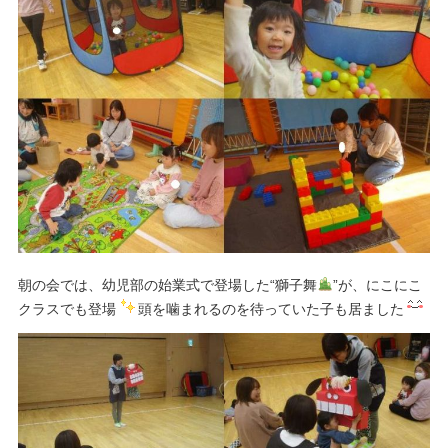
朝の会では、幼児部の始業式で登場した“獅子舞
”が、にこにこ
クラスでも登場
頭を噛まれるのを待っていた子も居ました