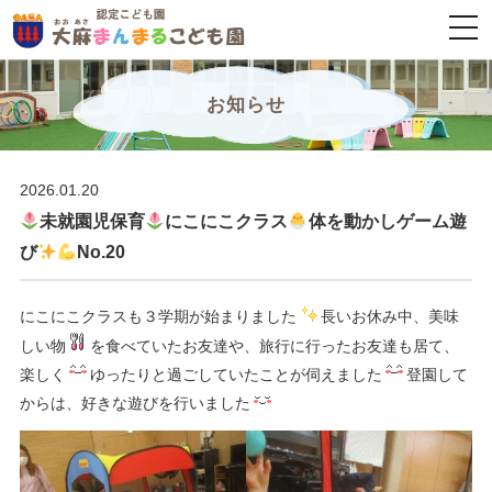
togg
navi
お知らせ
2026.01.20
未就園児保育
にこにこクラス
体を動かしゲーム遊
び
No.20
にこにこクラスも３学期が始まりました
長いお休み中、美味
しい物
を食べていたお友達や、旅行に行ったお友達も居て、
楽しく
ゆったりと過ごしていたことが伺えました
登園して
からは、好きな遊びを行いました