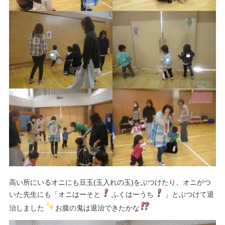
高い所にいるオニにも豆玉(玉入れの玉)をぶつけたり、オニがつ
いた先生にも「オニはーそと
ふくはーうち
」とぶつけて退
治しました
お腹の鬼は退治できたかな