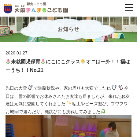
togg
navi
お知らせ
2026.01.27
未就園児保育
にこにこクラス
オニはー外！！福は
ーうち！！No.21
先日の大雪
で道路状況や、家の周りも大変でしたね
今
日は、雪の影響でお休みされたお友達も居ましたが、来れたお友
達は元気に登園してくれました
粘土やビーズ遊び、フワフワ
お城
で遊んだり、縄跳びにも挑戦してみました