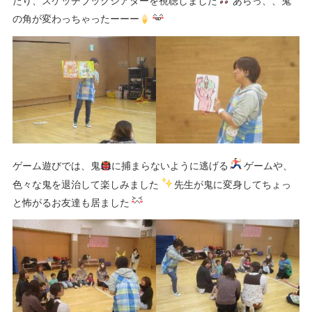
たり、スケッチブックシアターを視聴しました
あらっ、、鬼
の角が変わっちゃったーーー
ゲーム遊びでは、鬼
に捕まらないように逃げる
ゲームや、
色々な鬼を退治して楽しみました
先生が鬼に変身してちょっ
と怖がるお友達も居ました