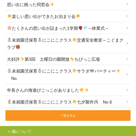
思い出に残った同窓会
楽しい思い出ができたお泊まり会
たくさんの思い出が詰まった1学期
～終業式～
未就園児保育
にこにこクラス
交通安全教室～こぐまク
ラブ
大好評
第3回 土曜日の園開放
ちびっこ広場
未就園児保育
にこにこクラス
サラダ
パーティー
No.
年長さんの海遊びごっこがありました
未就園児保育
にこにこクラス
七夕製作
No.6
一覧を見る
園について