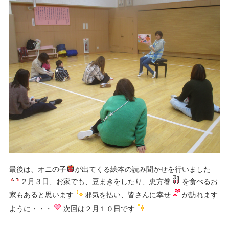
最後は、オニの子
が出てくる絵本の読み聞かせを行いました
２月３日、お家でも、豆まきをしたり、恵方巻
を食べるお
家もあると思います
邪気を払い、皆さんに幸せ
が訪れます
ように・・・
次回は２月１０日です