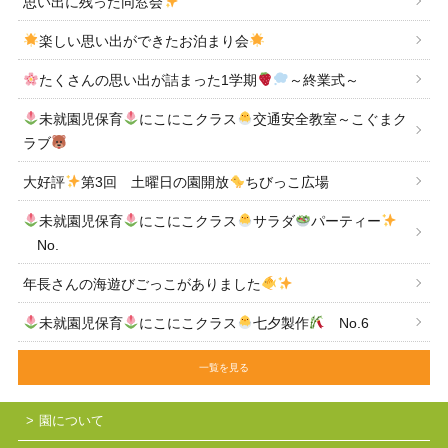
思い出に残った同窓会
楽しい思い出ができたお泊まり会
たくさんの思い出が詰まった1学期
～終業式～
未就園児保育
にこにこクラス
交通安全教室～こぐまク
ラブ
大好評
第3回 土曜日の園開放
ちびっこ広場
未就園児保育
にこにこクラス
サラダ
パーティー
No.
年長さんの海遊びごっこがありました
未就園児保育
にこにこクラス
七夕製作
No.6
一覧を見る
園について