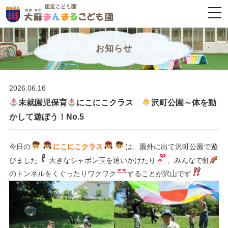
togg
navi
お知らせ
2026.06.16
未就園児保育
にこにこクラス
沢町公園～体を動
かして遊ぼう！No.5
今日の
にこにこクラス
は、園外に出て沢町公園で遊
びました
大きなシャボン玉を追いかけたり
、みんなで虹
のトンネルをくぐったりワクワク
することが沢山です