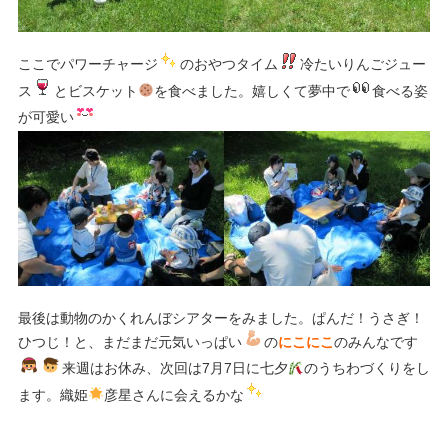
ここでパワーチャージ
のおやつタイム
冷たいりんごジュー
ス
とビスケット
を食べました。嬉しくて夢中で
食べる姿
が可愛い
最後は動物のかくれんぼシアターをみました。ぱんだ！うさぎ！
ひつじ！と、まだまだ元気いっぱい
の
にこにこ
のみんなです
来週はお休み、次回は7月7日に七夕
のうちわづくりをし
ます。織姫
彦星さんに会えるかな