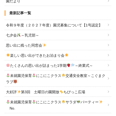
園だより
最新記事一覧
令和９年度（２０２７年度）園児募集について【1号認定】
七夕会
～乳児部～
思い出に残った同窓会
楽しい思い出ができたお泊まり会
たくさんの思い出が詰まった1学期
～終業式～
未就園児保育
にこにこクラス
交通安全教室～こぐまク
ラブ
大好評
第3回 土曜日の園開放
ちびっこ広場
未就園児保育
にこにこクラス
サラダ
パーティー
No.