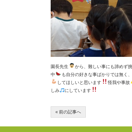
園長先生
から、難しい事にも諦めず
中
も自分の好きな事ばかりでは無く
してほしいと思います
怪我や事故
しみ
にしています
« 前の記事へ