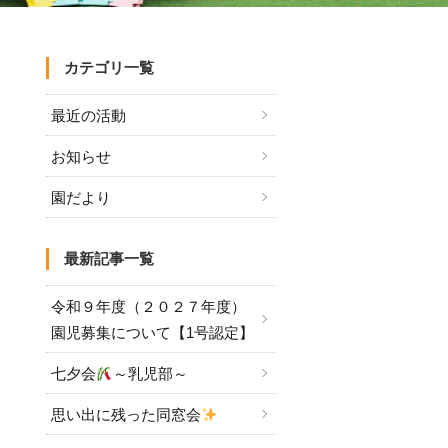
カテゴリ一覧
最近の活動
お知らせ
園だより
最新記事一覧
令和９年度（２０２７年度）
園児募集について【1号認定】
七夕会
～乳児部～
思い出に残った同窓会