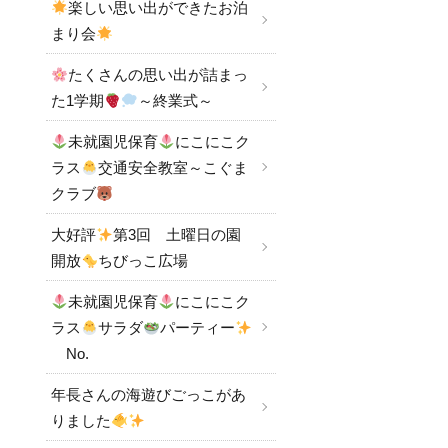
楽しい思い出ができたお泊
まり会
たくさんの思い出が詰まっ
た1学期
～終業式～
未就園児保育
にこにこク
ラス
交通安全教室～こぐま
クラブ
大好評
第3回 土曜日の園
開放
ちびっこ広場
未就園児保育
にこにこク
ラス
サラダ
パーティー
No.
年長さんの海遊びごっこがあ
りました