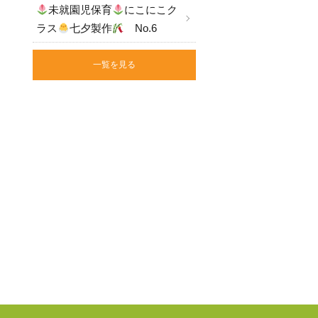
未就園児保育
にこにこク
ラス
七夕製作
No.6
一覧を見る