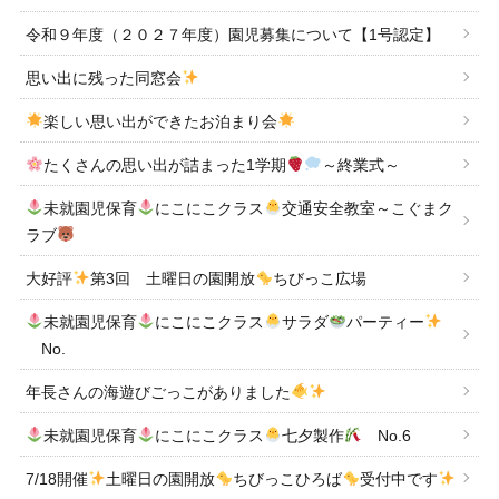
令和９年度（２０２７年度）園児募集について【1号認定】
思い出に残った同窓会
楽しい思い出ができたお泊まり会
たくさんの思い出が詰まった1学期
～終業式～
未就園児保育
にこにこクラス
交通安全教室～こぐまク
ラブ
大好評
第3回 土曜日の園開放
ちびっこ広場
未就園児保育
にこにこクラス
サラダ
パーティー
No.
年長さんの海遊びごっこがありました
未就園児保育
にこにこクラス
七夕製作
No.6
7/18開催
土曜日の園開放
ちびっこひろば
受付中です