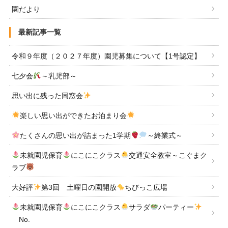
園だより
最新記事一覧
令和９年度（２０２７年度）園児募集について【1号認定】
七夕会
～乳児部～
思い出に残った同窓会
楽しい思い出ができたお泊まり会
たくさんの思い出が詰まった1学期
～終業式～
未就園児保育
にこにこクラス
交通安全教室～こぐまク
ラブ
大好評
第3回 土曜日の園開放
ちびっこ広場
未就園児保育
にこにこクラス
サラダ
パーティー
No.