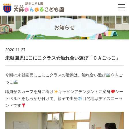
togg
navi
お知らせ
2020.11.27
未就園児にこにこクラス☆触れ合い遊び「ＣＡごっこ」
今回の未就園児にこにこクラスの活動は、触れ合い遊び
ＣＡご
っこ
職員がスカーフを身に着け
キャビンアテンダントに変身
シー
トベルトをしっかり付けて、親子で出発
目的地はディズニーラ
ンドです