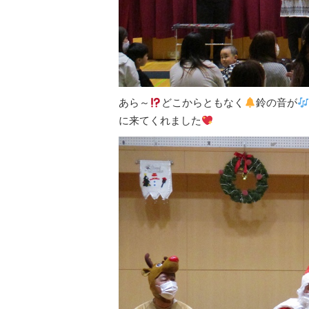
あら～
どこからともなく
鈴の音が
に来てくれました