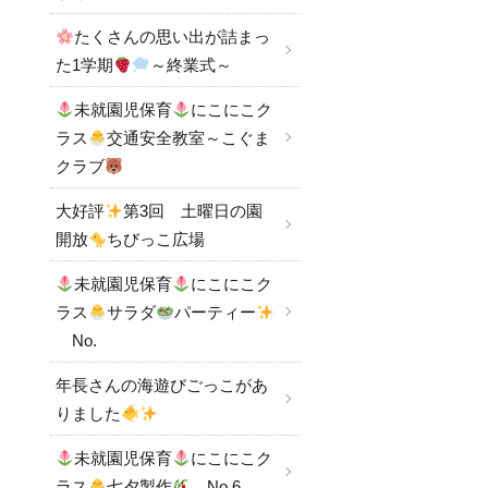
たくさんの思い出が詰まっ
た1学期
～終業式～
未就園児保育
にこにこク
ラス
交通安全教室～こぐま
クラブ
大好評
第3回 土曜日の園
開放
ちびっこ広場
未就園児保育
にこにこク
ラス
サラダ
パーティー
No.
年長さんの海遊びごっこがあ
りました
未就園児保育
にこにこク
ラス
七夕製作
No.6