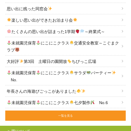
思い出に残った同窓会
楽しい思い出ができたお泊まり会
たくさんの思い出が詰まった1学期
～終業式～
未就園児保育
にこにこクラス
交通安全教室～こぐまク
ラブ
大好評
第3回 土曜日の園開放
ちびっこ広場
未就園児保育
にこにこクラス
サラダ
パーティー
No.
年長さんの海遊びごっこがありました
未就園児保育
にこにこクラス
七夕製作
No.6
一覧を見る