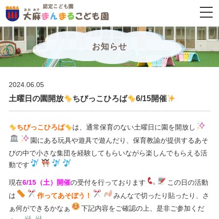
togg
navi
お知らせ
2024.06.05
土曜日の園開放
ちびっこひろば
6/15開催
ちびっこひろば
は、通常保育のない土曜日に園を開放し
園にある玩具や遊具で遊んだり、保育教諭が提供するあそ
びの中で小さな集団を経験してもらいながら楽しんでもらえる活
動です
現在
6/15（土）開催
の受付を行っております
この日の活動
は
作ってあそぼう！
みんなで切ったり貼ったり、さ
ぁ何ができるかなぁ
下記内容をご確認の上、是非ご参加くだ