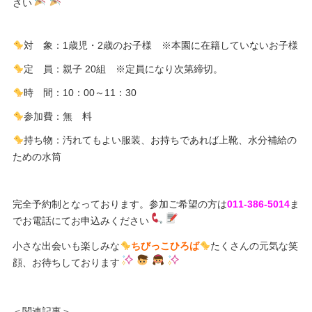
さい
対 象：1歳児・2歳のお子様 ※本園に在籍していないお子様
定 員：親子 20組 ※定員になり次第締切。
時 間：10：00～11：30
参加費：無 料
持ち物：汚れてもよい服装、お持ちであれば上靴、水分補給の
ための水筒
完全予約制となっております。参加ご希望の方は
011-386-5014
ま
でお電話にてお申込みください
小さな出会いも楽しみな
ちびっこひろば
たくさんの元気な笑
顔、お待ちしております
＜関連記事＞