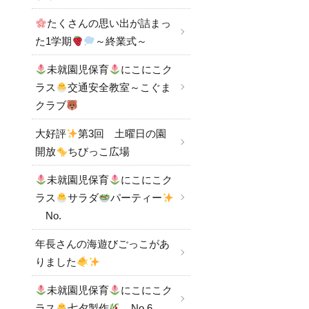
たくさんの思い出が詰まっ
た1学期
～終業式～
未就園児保育
にこにこク
ラス
交通安全教室～こぐま
クラブ
大好評
第3回 土曜日の園
開放
ちびっこ広場
未就園児保育
にこにこク
ラス
サラダ
パーティー
No.
年長さんの海遊びごっこがあ
りました
未就園児保育
にこにこク
ラス
七夕製作
No.6