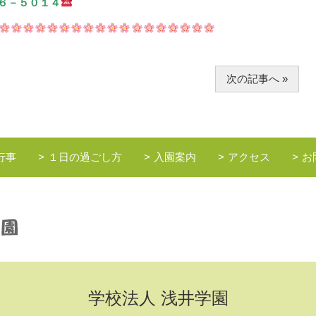
６－５０１４
次の記事へ »
行事
１日の過ごし方
入園案内
アクセス
お
学校法人 浅井学園