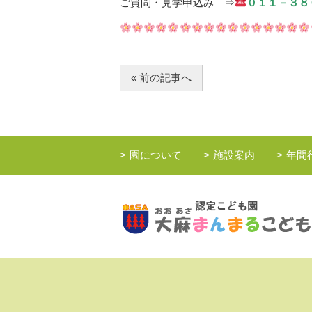
ご質問・見学申込み ⇒
０１１－３８
« 前の記事へ
園について
施設案内
年間