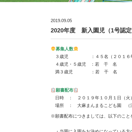
2019.09.05
2020年度 新入園児（1号認
募集人数
３歳児 ：４５名（２０１６年４
４歳児・５歳児 ：若 干 名
満３歳児 ：若 干 名
願書配布
日時 ： ２０１９年１０月１日（火
場所 ： 大麻まんまるこども園 （
※願書配布につきましては、以下のこと
・当園に入園をお決めになっている方