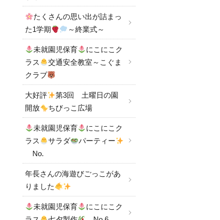
たくさんの思い出が詰まっ
た1学期
～終業式～
未就園児保育
にこにこク
ラス
交通安全教室～こぐま
クラブ
大好評
第3回 土曜日の園
開放
ちびっこ広場
未就園児保育
にこにこク
ラス
サラダ
パーティー
No.
年長さんの海遊びごっこがあ
りました
未就園児保育
にこにこク
ラス
七夕製作
No.6