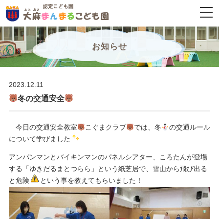
togg
navi
お知らせ
2023.12.11
冬の交通安全
今日の交通安全教室
こぐまクラブ
では、冬
の交通ルール
について学びました
アンパンマンとバイキンマンのパネルシアター、ころたんが登場
する「ゆきだるまとつらら」という紙芝居で、雪山から飛び出る
と危険
という事を教えてもらいました！