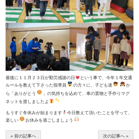
最後に１１月２３日が勤労感謝の日
という事で、今年１年交通
ルールを教えて下さった指導員
の方々に、子ども達
か
ら「ありがとう
」の気持ちを込めて、車の置物と手作りマグ
ネットを渡しましたよ
もうすぐ冬休みが始まります
今日教えて頂いたことを守って、
楽しい
お休みを過ごしましょう
« 前の記事へ
次の記事へ »