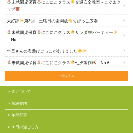
未就園児保育
にこにこクラス
交通安全教室～こぐまク
ラブ
大好評
第3回 土曜日の園開放
ちびっこ広場
未就園児保育
にこにこクラス
サラダ
パーティー
No.
年長さんの海遊びごっこがありました
未就園児保育
にこにこクラス
七夕製作
No.6
一覧を見る
園について
施設案内
年間行事
１日の過ごし方