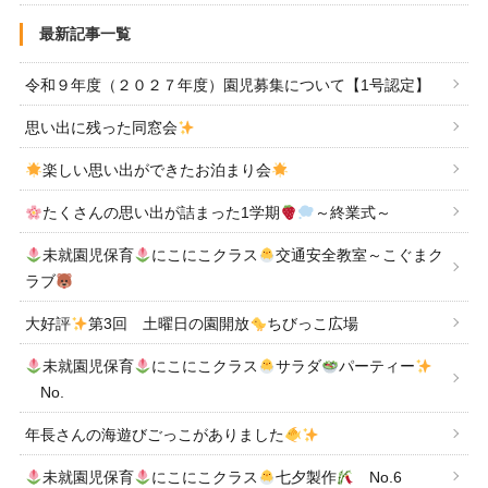
最新記事一覧
令和９年度（２０２７年度）園児募集について【1号認定】
思い出に残った同窓会
楽しい思い出ができたお泊まり会
たくさんの思い出が詰まった1学期
～終業式～
未就園児保育
にこにこクラス
交通安全教室～こぐまク
ラブ
大好評
第3回 土曜日の園開放
ちびっこ広場
未就園児保育
にこにこクラス
サラダ
パーティー
No.
年長さんの海遊びごっこがありました
未就園児保育
にこにこクラス
七夕製作
No.6