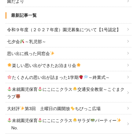
園だより
最新記事一覧
令和９年度（２０２７年度）園児募集について【1号認定】
七夕会
～乳児部～
思い出に残った同窓会
楽しい思い出ができたお泊まり会
たくさんの思い出が詰まった1学期
～終業式～
未就園児保育
にこにこクラス
交通安全教室～こぐまク
ラブ
大好評
第3回 土曜日の園開放
ちびっこ広場
未就園児保育
にこにこクラス
サラダ
パーティー
No.