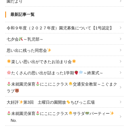
園だより
最新記事一覧
令和９年度（２０２７年度）園児募集について【1号認定】
七夕会
～乳児部～
思い出に残った同窓会
楽しい思い出ができたお泊まり会
たくさんの思い出が詰まった1学期
～終業式～
未就園児保育
にこにこクラス
交通安全教室～こぐまク
ラブ
大好評
第3回 土曜日の園開放
ちびっこ広場
未就園児保育
にこにこクラス
サラダ
パーティー
No.