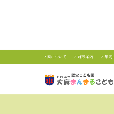
園について
施設案内
年間