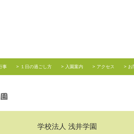
行事
１日の過ごし方
入園案内
アクセス
お
学校法人 浅井学園