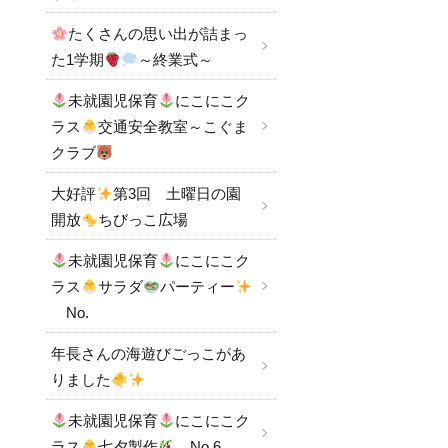
たくさんの思い出が詰まっ
た1学期
～終業式～
未就園児保育
にこにこク
ラス
交通安全教室～こぐま
クラブ
大好評
第3回 土曜日の園
開放
ちびっこ広場
未就園児保育
にこにこク
ラス
サラダ
パーティー
No.
年長さんの海遊びごっこがあ
りました
未就園児保育
にこにこク
ラス
七夕製作
No.6