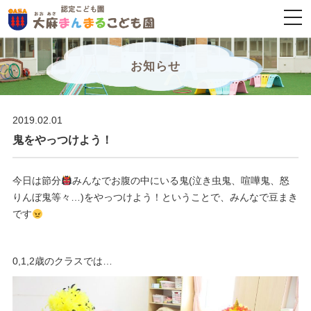
togg
navi
お知らせ
2019.02.01
鬼をやっつけよう！
今日は節分
みんなでお腹の中にいる鬼
(
泣き虫鬼、喧嘩鬼、怒
りんぼ鬼等々…
)
をやっつけよう！ということで、みんなで豆まき
です
0,1,2
歳のクラスでは…