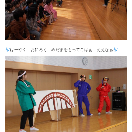
はーやく おにろく めだまをもってこばぁ ええなぁ