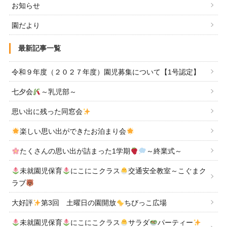
お知らせ
園だより
最新記事一覧
令和９年度（２０２７年度）園児募集について【1号認定】
七夕会
～乳児部～
思い出に残った同窓会
楽しい思い出ができたお泊まり会
たくさんの思い出が詰まった1学期
～終業式～
未就園児保育
にこにこクラス
交通安全教室～こぐまク
ラブ
大好評
第3回 土曜日の園開放
ちびっこ広場
未就園児保育
にこにこクラス
サラダ
パーティー