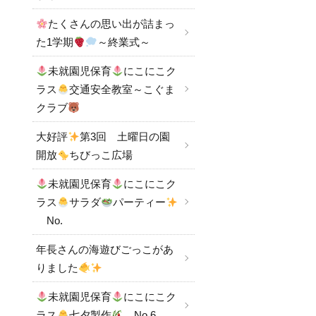
たくさんの思い出が詰まっ
た1学期
～終業式～
未就園児保育
にこにこク
ラス
交通安全教室～こぐま
クラブ
大好評
第3回 土曜日の園
開放
ちびっこ広場
未就園児保育
にこにこク
ラス
サラダ
パーティー
No.
年長さんの海遊びごっこがあ
りました
未就園児保育
にこにこク
ラス
七夕製作
No.6