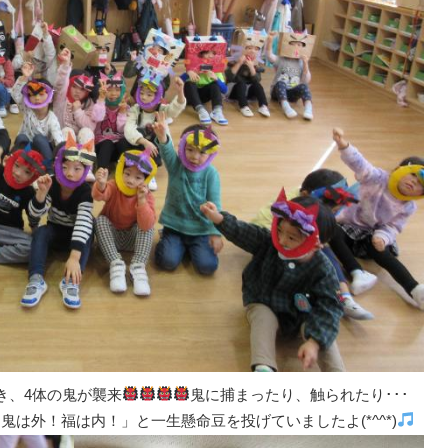
き、4体の鬼が襲来
鬼に捕まったり、触られたり･･･
は外！福は内！」と一生懸命豆を投げていましたよ(*^^*)