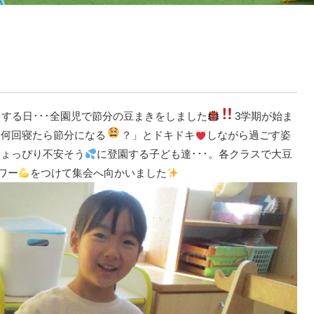
する日･･･全園児で節分の豆まきをしました
3学期が始ま
と何回寝たら節分になる
？」とドキドキ
しながら過ごす姿
ちょっぴり不安そう
に登園する子ども達･･･。各クラスで大豆
ワー
をつけて集会へ向かいました