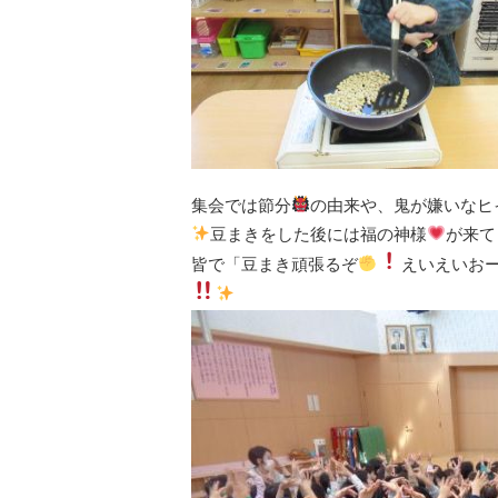
集会では節分
の由来や、鬼が嫌いなヒ
豆まきをした後には福の神様
が来て
皆で「豆まき頑張るぞ
えいえいお