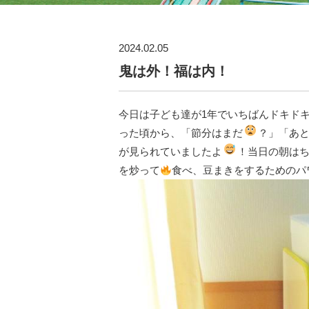
2024.02.05
鬼は外！福は内！
今日は子ども達が1年でいちばんドキドキ
った頃から、「節分はまだ
？」「あ
が見られていましたよ
！当日の朝は
を炒って
食べ、豆まきをするためのパ