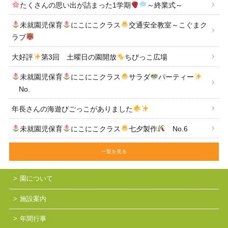
たくさんの思い出が詰まった1学期
～終業式～
未就園児保育
にこにこクラス
交通安全教室～こぐまク
ラブ
大好評
第3回 土曜日の園開放
ちびっこ広場
未就園児保育
にこにこクラス
サラダ
パーティー
No.
年長さんの海遊びごっこがありました
未就園児保育
にこにこクラス
七夕製作
No.6
一覧を見る
園について
施設案内
年間行事