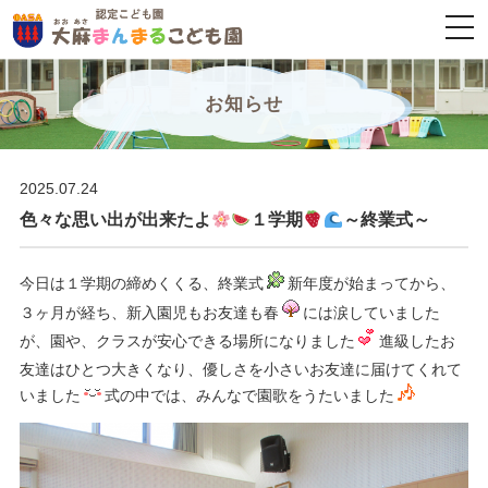
togg
navi
お知らせ
2025.07.24
色々な思い出が出来たよ
１学期
～終業式～
今日は１学期の締めくくる、終業式
新年度が始まってから、
３ヶ月が経ち、新入園児もお友達も春
には涙していました
が、園や、クラスが安心できる場所になりました
進級したお
友達はひとつ大きくなり、優しさを小さいお友達に届けてくれて
いました
式の中では、みんなで園歌をうたいました