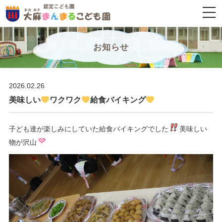
togg
navi
お知らせ
2026.02.26
美味しい
ワクワク
給食バイキング
子ども達が楽しみにしていた給食バイキングでした
美味しい
物が沢山