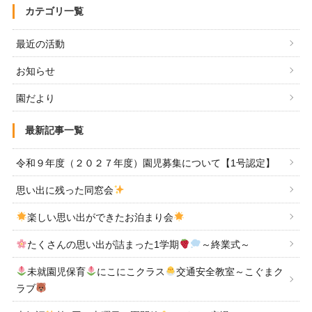
カテゴリ一覧
最近の活動
お知らせ
園だより
最新記事一覧
令和９年度（２０２７年度）園児募集について【1号認定】
思い出に残った同窓会
楽しい思い出ができたお泊まり会
たくさんの思い出が詰まった1学期
～終業式～
未就園児保育
にこにこクラス
交通安全教室～こぐまク
ラブ