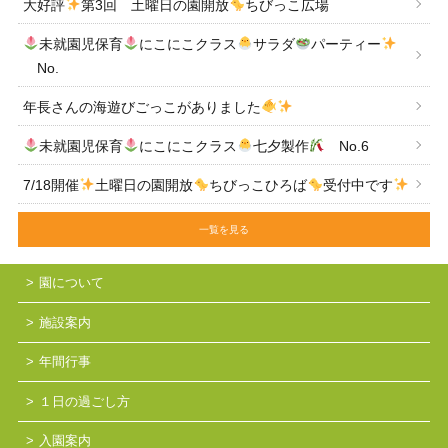
大好評
第3回 土曜日の園開放
ちびっこ広場
未就園児保育
にこにこクラス
サラダ
パーティー
No.
年長さんの海遊びごっこがありました
未就園児保育
にこにこクラス
七夕製作
No.6
7/18開催
土曜日の園開放
ちびっこひろば
受付中です
一覧を見る
園について
施設案内
年間行事
１日の過ごし方
入園案内