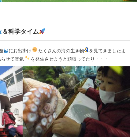
＆科学タイム
館
にお出掛け
たくさんの海の生き物
を見てきましたよ
怒らせて電気
を発生させようと頑張ってたり・・・