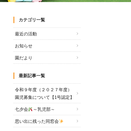
カテゴリ一覧
最近の活動
お知らせ
園だより
最新記事一覧
令和９年度（２０２７年度）
園児募集について【1号認定】
七夕会
～乳児部～
思い出に残った同窓会