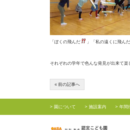
「ぼくの飛んだ
」「私の遠くに飛ん
それぞれの学年で色んな発見が出来て楽
« 前の記事へ
園について
施設案内
年間