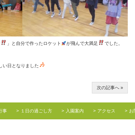
だ
」と自分で作ったロケット
が飛んで大満足
でした。
しい日となりました
次の記事へ »
行事
１日の過ごし方
入園案内
アクセス
お