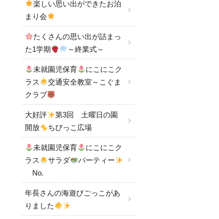
楽しい思い出ができたお泊
まり会
たくさんの思い出が詰まっ
た1学期
～終業式～
未就園児保育
にこにこク
ラス
交通安全教室～こぐま
クラブ
大好評
第3回 土曜日の園
開放
ちびっこ広場
未就園児保育
にこにこク
ラス
サラダ
パーティー
No.
年長さんの海遊びごっこがあ
りました