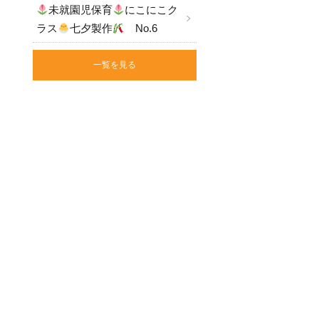
未就園児保育
にこにこク
ラス
七夕製作
No.6
一覧を見る