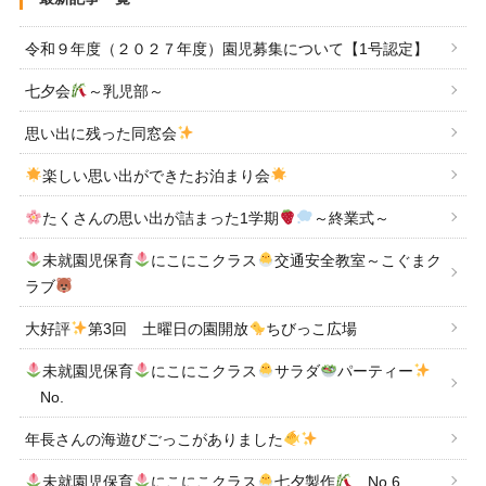
令和９年度（２０２７年度）園児募集について【1号認定】
七夕会
～乳児部～
思い出に残った同窓会
楽しい思い出ができたお泊まり会
たくさんの思い出が詰まった1学期
～終業式～
未就園児保育
にこにこクラス
交通安全教室～こぐまク
ラブ
大好評
第3回 土曜日の園開放
ちびっこ広場
未就園児保育
にこにこクラス
サラダ
パーティー
No.
年長さんの海遊びごっこがありました
未就園児保育
にこにこクラス
七夕製作
No.6