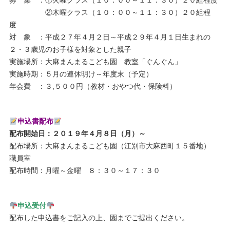
募 集 ：①火曜クラス（１０：００～１１：３０）２０組程度
②木曜クラス（１０：００～１１：３０）２０組程
度
対 象 ：平成２７年４月２日～平成２９年４月１日生まれの
２・３歳児のお子様を対象とした親子
実施場所：大麻まんまるこども園 教室「ぐんぐん」
実施時期：５月の連休明け～年度末（予定）
年会費 ：３,５００円（教材・おやつ代・保険料）
申込書配布
配布開始日：２０１９年４月８日（月）～
配布場所：大麻まんまるこども園（江別市大麻西町１５番地）
職員室
配布時間：月曜～金曜 ８：３０～１７：３０
申込受付
配布した申込書をご記入の上、園までご提出ください。