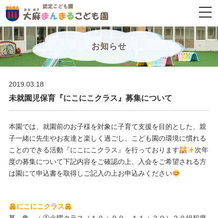
togg
navi
お知らせ
2019.03.18
未就園児保育『にこにこクラス』募集について
本園では、就園前のお子様を対象に子育て支援を目的とした、親
子一緒に先生やお友達と楽しく過ごし、こども園の環境に慣れる
ことのできる活動『にこにこクラス』を行っております
次年
度の募集について下記内容をご確認の上、入会をご希望される方
は園にて申込書を取得しご記入の上お申込みください
にこにこクラス