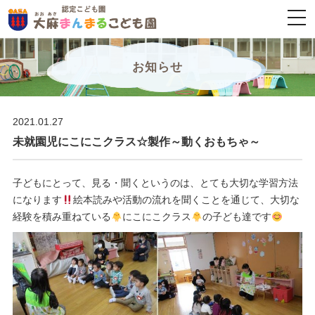
togg
navi
お知らせ
2021.01.27
未就園児にこにこクラス☆製作～動くおもちゃ～
子どもにとって、見る・聞くというのは、とても大切な学習方法
になります
絵本読みや活動の流れを聞くことを通じて、大切な
経験を積み重ねている
にこにこクラス
の子ども達です