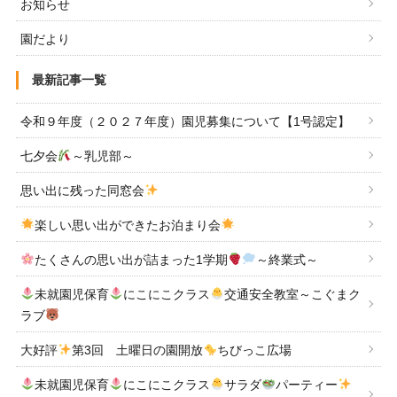
お知らせ
園だより
最新記事一覧
令和９年度（２０２７年度）園児募集について【1号認定】
七夕会
～乳児部～
思い出に残った同窓会
楽しい思い出ができたお泊まり会
たくさんの思い出が詰まった1学期
～終業式～
未就園児保育
にこにこクラス
交通安全教室～こぐまク
ラブ
大好評
第3回 土曜日の園開放
ちびっこ広場
未就園児保育
にこにこクラス
サラダ
パーティー