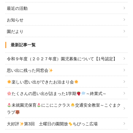
最近の活動
お知らせ
園だより
最新記事一覧
令和９年度（２０２７年度）園児募集について【1号認定】
思い出に残った同窓会
楽しい思い出ができたお泊まり会
たくさんの思い出が詰まった1学期
～終業式～
未就園児保育
にこにこクラス
交通安全教室～こぐまク
ラブ
大好評
第3回 土曜日の園開放
ちびっこ広場