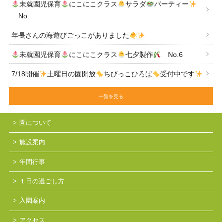
未就園児保育
にこにこクラス
サラダ
パーティー
No.
年長さんの海遊びごっこがありました
未就園児保育
にこにこクラス
七夕製作
No.6
7/18開催
土曜日の園開放
ちびっこひろば
受付中です
一覧を見る
園について
施設案内
年間行事
１日の過ごし方
入園案内
アクセス