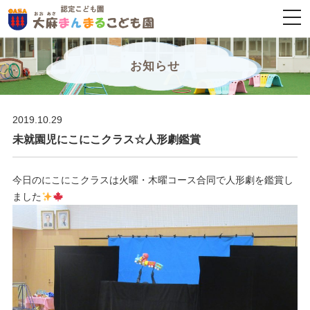
togg
navi
お知らせ
2019.10.29
未就園児にこにこクラス☆人形劇鑑賞
今日のにこにこクラスは火曜・木曜コース合同で人形劇を鑑賞し
ました