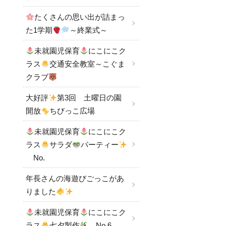
たくさんの思い出が詰まっ
た1学期
～終業式～
未就園児保育
にこにこク
ラス
交通安全教室～こぐま
クラブ
大好評
第3回 土曜日の園
開放
ちびっこ広場
未就園児保育
にこにこク
ラス
サラダ
パーティー
No.
年長さんの海遊びごっこがあ
りました
未就園児保育
にこにこク
ラス
七夕製作
No.6