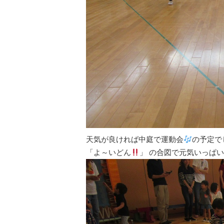
天気が良ければ中庭で運動会
の予定で
「よ～いどん
」 の合図で元気いっぱ