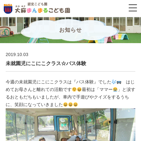
togg
navi
お知らせ
2019.10.03
未就園児にこにこクラス☆バス体験
今週の未就園児にこにこクラスは『バス体験』でした
はじ
めてお母さんと離れての活動です
最初は「ママー
」と涙す
るおともだちもいましたが、車内で手遊びやクイズをするうち
に、笑顔になっていきました