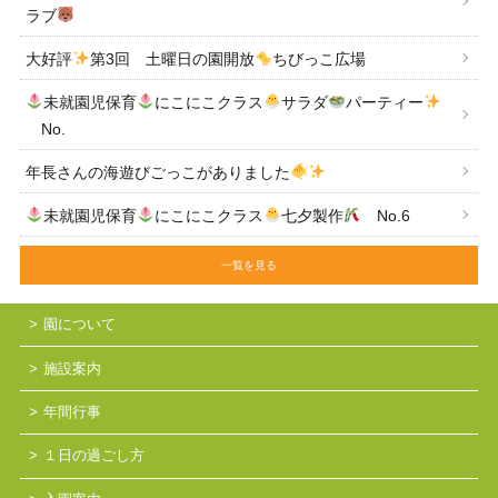
ラブ
大好評
第3回 土曜日の園開放
ちびっこ広場
未就園児保育
にこにこクラス
サラダ
パーティー
No.
年長さんの海遊びごっこがありました
未就園児保育
にこにこクラス
七夕製作
No.6
一覧を見る
園について
施設案内
年間行事
１日の過ごし方