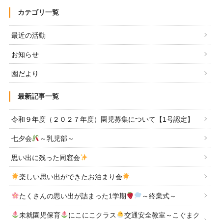
カテゴリ一覧
最近の活動
お知らせ
園だより
最新記事一覧
令和９年度（２０２７年度）園児募集について【1号認定】
七夕会
～乳児部～
思い出に残った同窓会
楽しい思い出ができたお泊まり会
たくさんの思い出が詰まった1学期
～終業式～
未就園児保育
にこにこクラス
交通安全教室～こぐまク