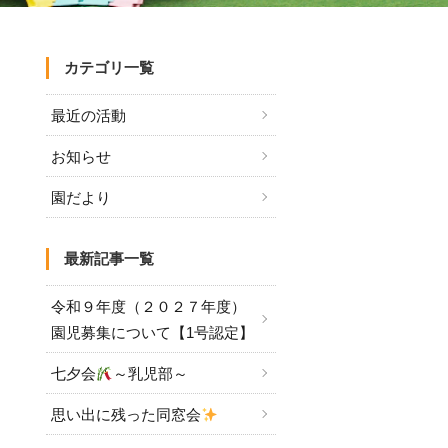
カテゴリ一覧
最近の活動
お知らせ
園だより
最新記事一覧
令和９年度（２０２７年度）
園児募集について【1号認定】
七夕会
～乳児部～
思い出に残った同窓会