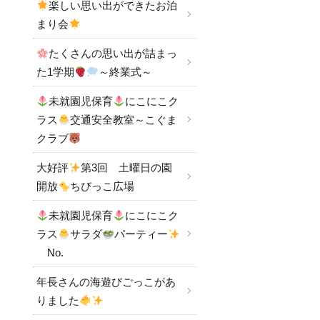
楽しい思い出ができたお泊
まり会
たくさんの思い出が詰まっ
た1学期
～終業式～
未就園児保育
にこにこク
ラス
交通安全教室～こぐま
クラブ
大好評
第3回 土曜日の園
開放
ちびっこ広場
未就園児保育
にこにこク
ラス
サラダ
パーティー
No.
年長さんの海遊びごっこがあ
りました