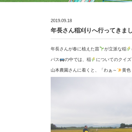
2019.09.18
年長さん稲刈りへ行ってきま
年長さんが春に植えた苗
が立派な稲
バス
の中では、稲
についてのクイズ
山本農園さんに着くと、「わぁ～
黄色