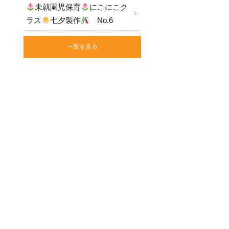
未就園児保育
にこにこク
ラス
七夕製作
No.6
一覧を見る