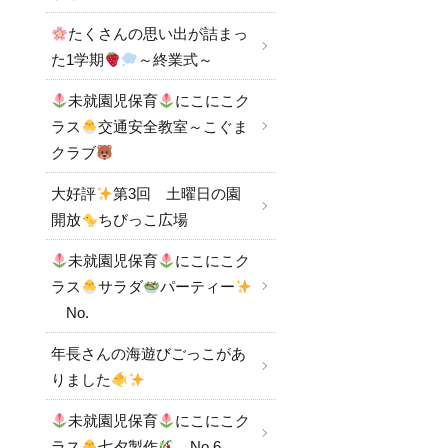
たくさんの思い出が詰まっ
た1学期
～終業式～
未就園児保育
にこにこク
ラス
交通安全教室～こぐま
クラブ
大好評
第3回 土曜日の園
開放
ちびっこ広場
未就園児保育
にこにこク
ラス
サラダ
パーティー
No.
年長さんの海遊びごっこがあ
りました
未就園児保育
にこにこク
ラス
七夕製作
No.6