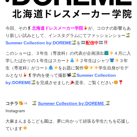
今回、その
北海道ドレスメーカー学院
が、コロナの影響もあ
り新しい試みとして、インスタグラムにてファッションショー
Summer Collection by:DOREME
を
配信中
このショーは、３年生（専攻科）の代表が企画演出
４月に入
学したばかりの１年生はスカート
２年生はシャツ
３年
生（専攻科）がコート
をお題に製作
学生自身がモデ
ルとなり
学内を使って撮影
Summer Collection
by:DOREME
を完成させました
是非、ご覧ください
コチラ
⇒
Summer Collection by:DOREME
Instagram
大麻まんまるこども園は、夢に向かって頑張る学生たちを応援し
ています