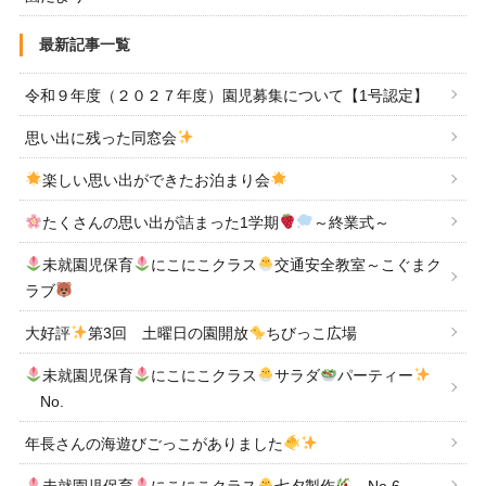
最新記事一覧
令和９年度（２０２７年度）園児募集について【1号認定】
思い出に残った同窓会
楽しい思い出ができたお泊まり会
たくさんの思い出が詰まった1学期
～終業式～
未就園児保育
にこにこクラス
交通安全教室～こぐまク
ラブ
大好評
第3回 土曜日の園開放
ちびっこ広場
未就園児保育
にこにこクラス
サラダ
パーティー
No.
年長さんの海遊びごっこがありました
未就園児保育
にこにこクラス
七夕製作
No.6