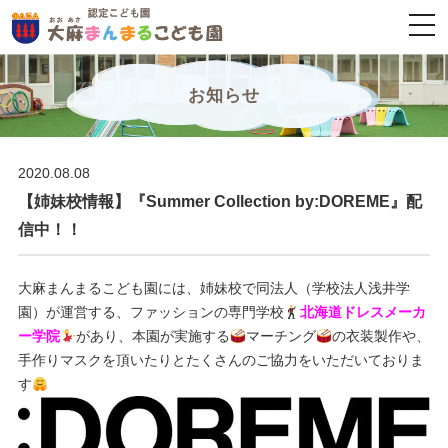
togg
navi
お知らせ
2020.08.08
【姉妹校情報】『Summer Collection by:DOREME』配
信中！！
大麻まんまるこども園には、姉妹校で同法人（学校法人浅井学
園）が運営する、ファッションの専門学校
北海道ドレスメーカ
ー学院
があり、本園が実施する
マーチング
の衣装製作や、
手作りマスクを頂いたりとたくさんのご協力をいただいておりま
す