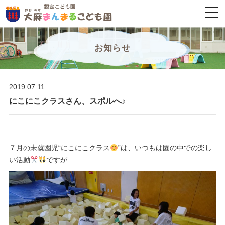
togg
navi
お知らせ
2019.07.11
にこにこクラスさん、スポルへ♪
７月の未就園児“にこにこクラス
”は、いつもは園の中での楽し
い活動
ですが