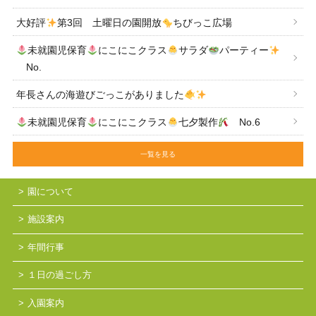
大好評
第3回 土曜日の園開放
ちびっこ広場
未就園児保育
にこにこクラス
サラダ
パーティー
No.
年長さんの海遊びごっこがありました
未就園児保育
にこにこクラス
七夕製作
No.6
一覧を見る
園について
施設案内
年間行事
１日の過ごし方
入園案内