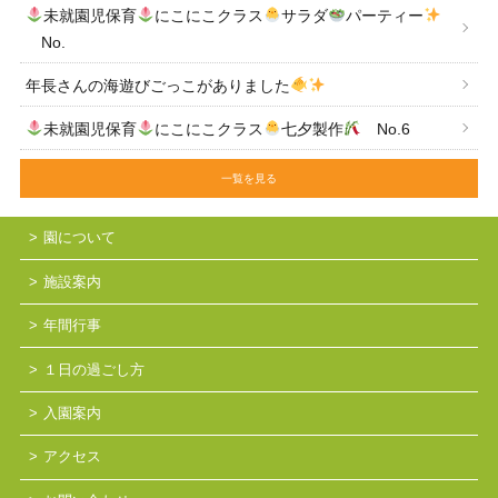
未就園児保育
にこにこクラス
サラダ
パーティー
No.
年長さんの海遊びごっこがありました
未就園児保育
にこにこクラス
七夕製作
No.6
一覧を見る
園について
施設案内
年間行事
１日の過ごし方
入園案内
アクセス