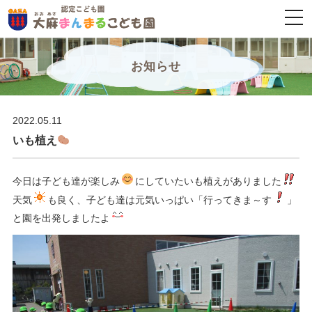
togg
navi
お知らせ
2022.05.11
いも植え
今日は子ども達が楽しみ
にしていたいも植えがありました
天気
も良く、子ども達は元気いっぱい「行ってきま～す
」
と園を出発しましたよ