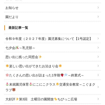
お知らせ
園だより
最新記事一覧
令和９年度（２０２７年度）園児募集について【1号認定】
七夕会
～乳児部～
思い出に残った同窓会
楽しい思い出ができたお泊まり会
たくさんの思い出が詰まった1学期
～終業式～
未就園児保育
にこにこクラス
交通安全教室～こぐまク
ラブ
大好評
第3回 土曜日の園開放
ちびっこ広場