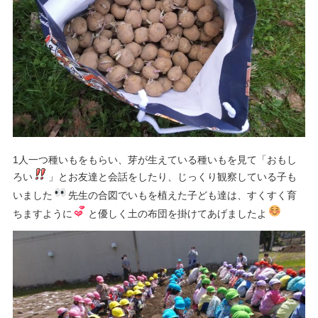
1人一つ種いもをもらい、芽が生えている種いもを見て「おもし
ろい
」とお友達と会話をしたり、じっくり観察している子も
いました
先生の合図でいもを植えた子ども達は、すくすく育
ちますように
と優しく土の布団を掛けてあげましたよ