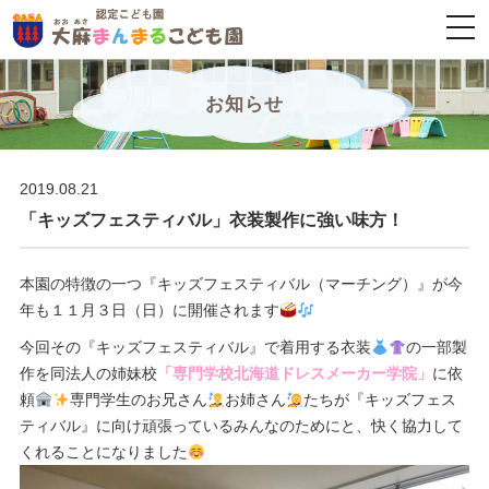
togg
navi
お知らせ
2019.08.21
「キッズフェスティバル」衣装製作に強い味方！
本園の特徴の一つ『キッズフェスティバル（マーチング）』が今
年も１１月３日（日）に開催されます
今回その『キッズフェスティバル』で着用する衣装
の一部製
作を同法人の姉妹校
「専門学校北海道ドレスメーカー学院」
に依
頼
専門学生のお兄さん
お姉さん
たちが『キッズフェス
ティバル』に向け頑張っているみんなのためにと、快く協力して
くれることになりました