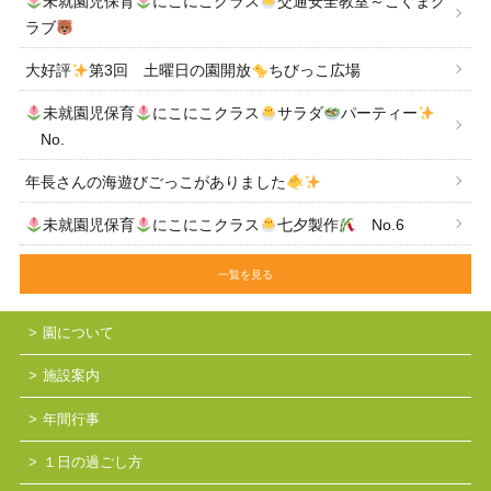
未就園児保育
にこにこクラス
交通安全教室～こぐまク
ラブ
大好評
第3回 土曜日の園開放
ちびっこ広場
未就園児保育
にこにこクラス
サラダ
パーティー
No.
年長さんの海遊びごっこがありました
未就園児保育
にこにこクラス
七夕製作
No.6
一覧を見る
園について
施設案内
年間行事
１日の過ごし方