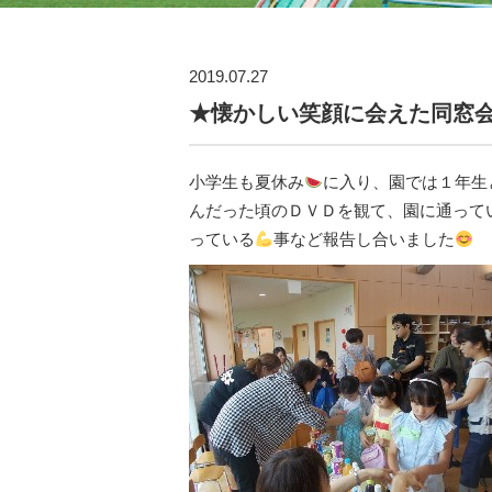
2019.07.27
★懐かしい笑顔に会えた同窓
小学生も夏休み
に入り、園では１年生
んだった頃のＤＶＤを観て、園に通って
っている
事など報告し合いました